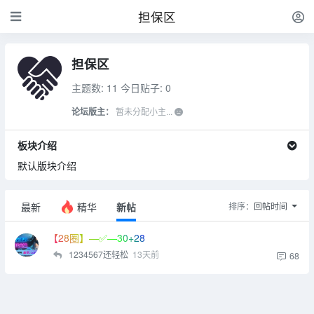
担保区
担保区
主题数: 11
今日贴子: 0
论坛版主：
暂未分配小主...
板块介绍
默认版块介绍
最新
精华
新帖
排序：
回帖时间
【28圈】—✅—30+28
1234567还轻松
13天前
68