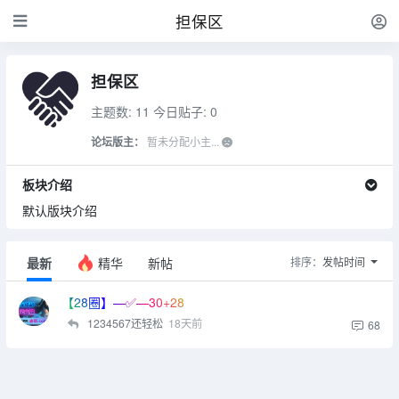
担保区
担保区
主题数: 11
今日贴子: 0
论坛版主：
暂未分配小主...
板块介绍
默认版块介绍
最新
精华
新帖
排序：
发帖时间
【28圈】—✅—30+28
1234567还轻松
18天前
68