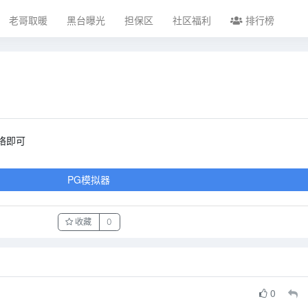
老哥取暖
黑台曝光
担保区
社区福利
排行榜
络即可
PG模拟器
收藏
0
0