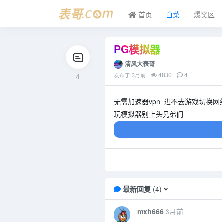
首页
白菜
爆奖区
PG模拟器
清风大表哥
4830
4
4
发布于
3月前
无需加速器vpn 进不去游戏切换网
玩模拟器别上头兄弟们
最新回复
(
4
)
mxh666
3月前