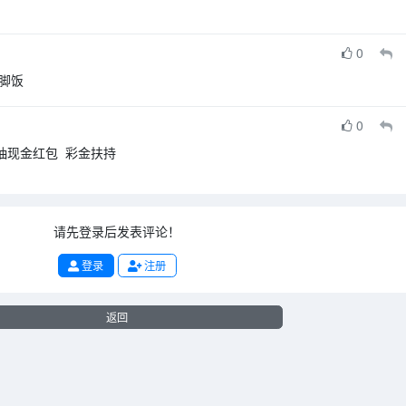
0
猪脚饭
0
定时抽现金红包 彩金扶持
请先登录后发表评论！
登录
注册
返回