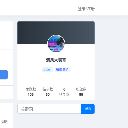
登录/注册
清风大表哥
UID:1
管理员组
主题数
帖子数
0
粉丝数
105
50
精华数
85
搜索
2
楼