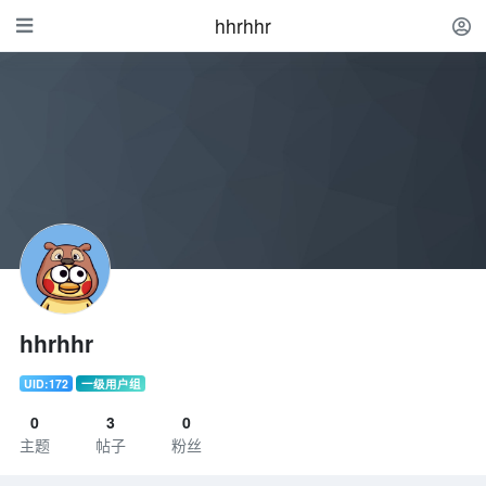
hhrhhr
hhrhhr
UID:172
一级用户组
0
3
0
主题
帖子
粉丝