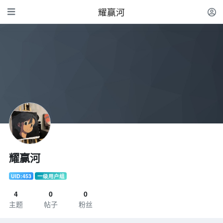
耀赢河
耀赢河
UID:453
一级用户组
4
0
0
主题
帖子
粉丝