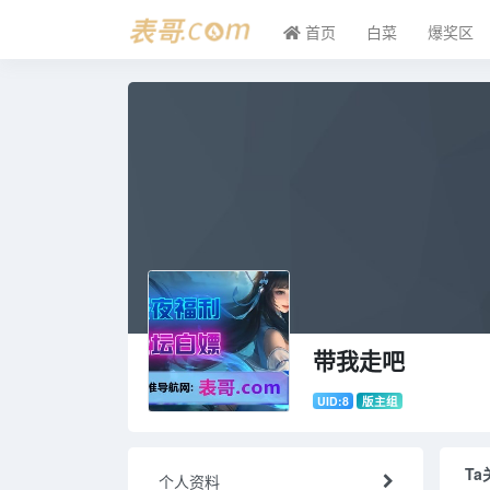
首页
白菜
爆奖区
带我走吧
UID:8
版主组
Ta
个人资料