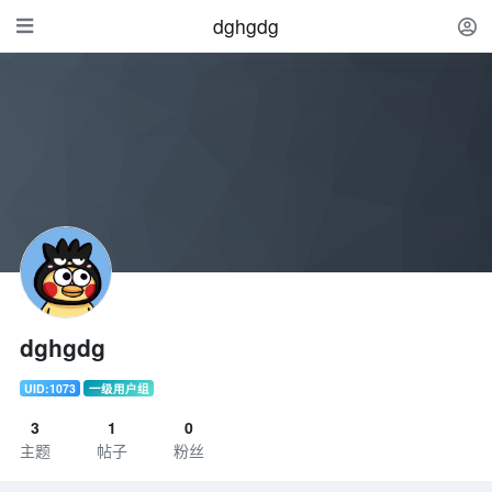
dghgdg
dghgdg
UID:1073
一级用户组
3
1
0
主题
帖子
粉丝