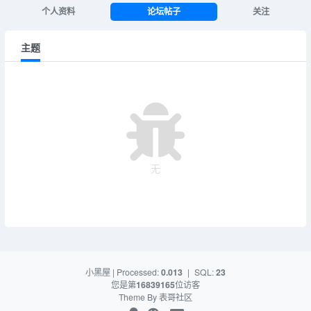
个人资料
论坛帖子
关注
主题
无
小黑屋
| Processed:
0.013
|
SQL:
23
您是第
16839165
位访客
Theme By
表哥社区