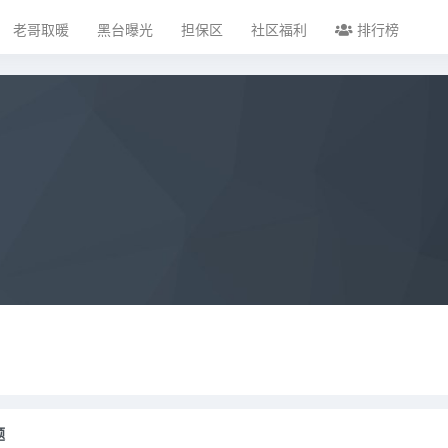
老哥取暖
黑台曝光
担保区
社区福利
排行榜
题