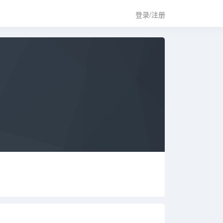
登录/注册