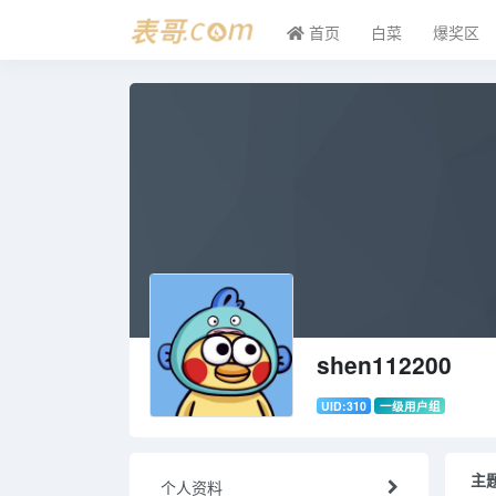
首页
白菜
爆奖区
shen112200
UID:310
一级用户组
主
个人资料