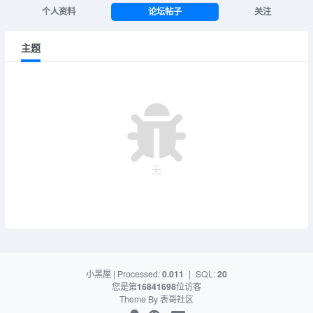
个人资料
论坛帖子
关注
主题
无
小黑屋
| Processed:
0.011
|
SQL:
20
您是第
16841698
位访客
Theme By
表哥社区